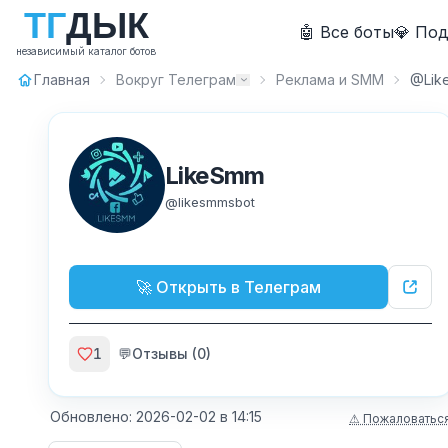
Т
Г
Д
Ы
К
🤖 Все боты
💎 По
независимый каталог ботов
Главная
Вокруг Телеграм
Реклама и SMM
@Lik
LikeSmm
@
likesmmsbot
🚀 Открыть в Телеграм
1
💬
Отзывы (
0
)
Обновлено:
2026-02-02
в
14:15
⚠ Пожаловатьс