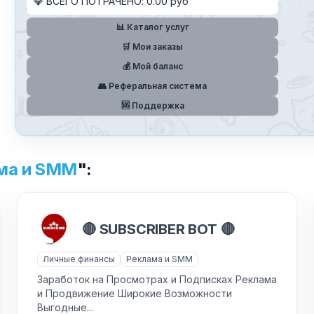
💎 ВСЕГО ПОТРАЧЕНО: 0.00 руб
📊 Каталог услуг
🛒 Мои заказы
💰 Мой баланс
Хочу получить ответ на email
👥 Реферальная система
🆘 Поддержка
Отправить
ма и SMM
":
✕
Как добавить бота?
🔴 SUBSCRIBER BOT 🔴
Личные финансы
Реклама и SMM
Заработок на Просмотрах и Подписках Реклама
и Продвижение Широкие Возможности
Выгодные...