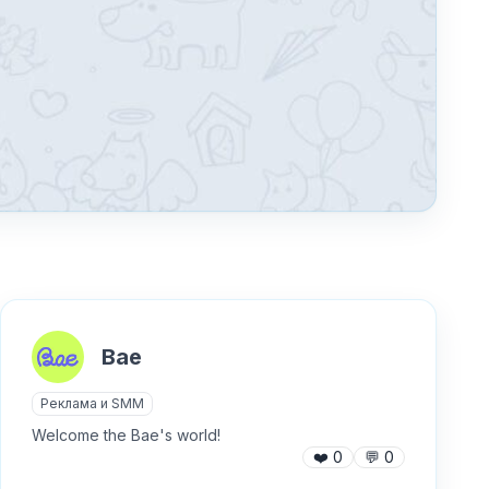
Bae
Реклама и SMM
Welcome the Bae's world!
❤️
0
💬
0