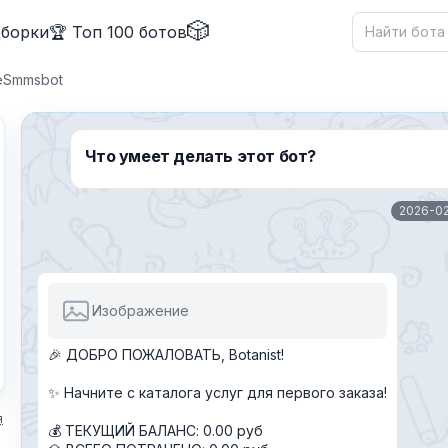
🎲
дборки
🏆 Топ 100 ботов
eSmmsbot
Что умеет делать этот бот?
✕
2026-0
Изображение
Причина жалобы
*
🎉 ДОБРО ПОЖАЛОВАТЬ, Botanist!
✨ Начните с каталога услуг для первого заказа!
я
💰 ТЕКУЩИЙ БАЛАНС: 0.00 руб
Текст обращения (необязательно)