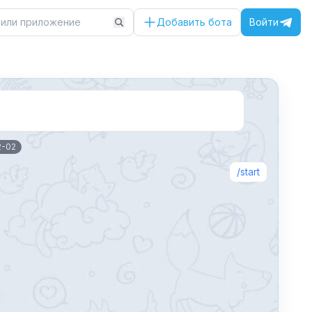
Добавить бота
Войти
2-02
start