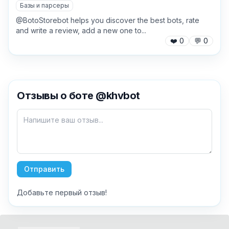
Базы и парсеры
@BotoStorebot helps you discover the best bots, rate
and write a review, add a new one to...
❤️
0
💬
0
✕
Отзывы о боте @khvbot
Как добавить бота?
Отправить
Добавьте первый отзыв!
AI Персонажи
Мини-игры
AI аудио и голос
Модерация и