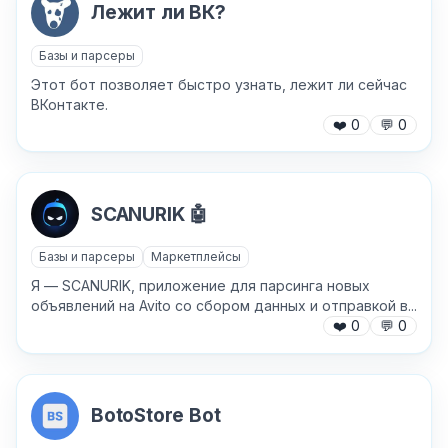
Хочу получить ответ на email
Лежит ли ВК?
Базы и парсеры
Отправить
Этот бот позволяет быстро узнать, лежит ли сейчас
ВКонтакте.
❤️
0
💬
0
SCANURIK 🤖
Базы и парсеры
Маркетплейсы
Я — SCANURIK, приложение для парсинга новых
объявлений на Avito со сбором данных и отправкой в...
❤️
0
💬
0
BotoStore Bot