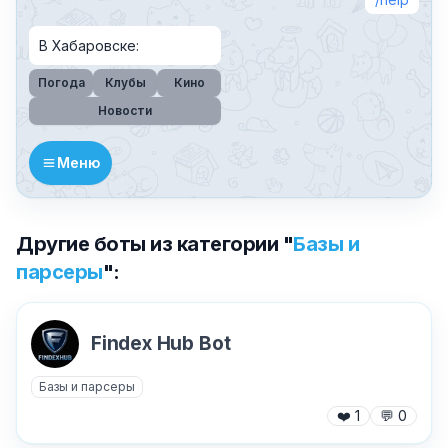
В Хабаровске:️
Погода
Клубы
Кино
Новости
Меню
Другие боты из категории "
Базы и
парсеры
":
Findex Hub Bot
Базы и парсеры
❤️
1
💬
0