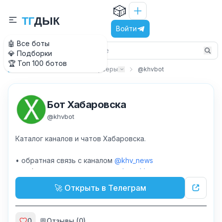
🎲
Т
Г
Д
Ы
К
Войти
🤖 Все боты
💎 Подборки
🏆 Топ 100 ботов
Утилиты
Базы и парсеры
@khvbot
Главная
Бот Хабаровска
@
khvbot
Каталог каналов и чатов Хабаровска.
• обратная связь с каналом
@khv_news
• публикация в знакомствах
@love_khv
🚀 Открыть в Телеграм
0
💬
Отзывы (
0
)