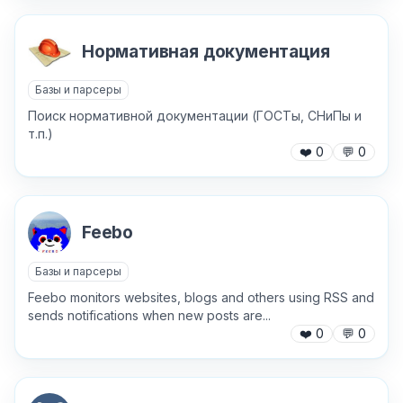
Нормативная документация
✕
Базы и парсеры
Поиск нормативной документации (ГОСТы, СНиПы и
т.п.)
❤️
0
💬
0
Причина жалобы
*
Feebo
Базы и парсеры
Feebo monitors websites, blogs and others using RSS and
Текст обращения (необязательно)
sends notifications when new posts are...
❤️
0
💬
0