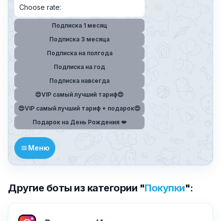
Choose rate:
Подписка 1 месяц
Подписка 3 месяца
Подписка на полгода
Подписка на год
Подписка навсегда
😍VIP самый лучший тариф😍
😍VIP самый лучший тариф + подарок😍
Подарок на День Рождения 💋
Меню
Другие боты из категории "
Покупки
":