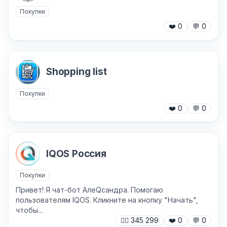
Покупки
❤️
0
💬
0
Хочу получить ответ на email
Отправить
Shopping list
Покупки
❤️
0
💬
0
IQOS Россия
Покупки
Привет! Я чат-бот АлеQсандра. Помогаю
пользователям IQOS. Кликните на кнопку "Начать",
чтобы...
🙍‍♂️
345 299
❤️
0
💬
0