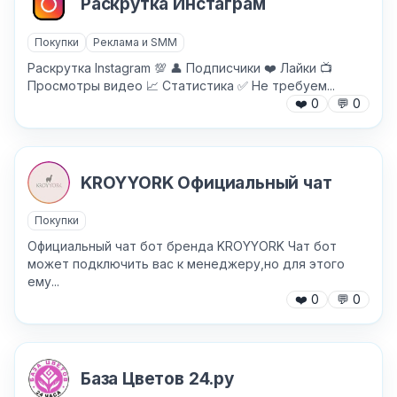
Раскрутка Инстаграм
Покупки
Реклама и SMM
Раскрутка Instagram 💯 👤 Подписчики ❤️ Лайки 📺
Просмотры видео 📈 Статистика ✅ Не требуем...
✕
❤️
0
💬
0
KROYYORK Официальный чат
Покупки
Официальный чат бот бренда KROYYORK Чат бот
Причина жалобы
*
может подключить вас к менеджеру,но для этого
ему...
❤️
0
💬
0
Текст обращения (необязательно)
База Цветов 24.ру