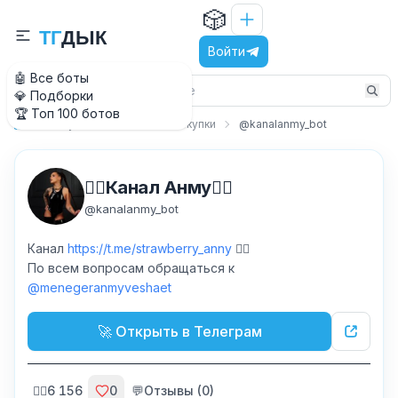
🎲
Т
Г
Д
Ы
К
Войти
🤖 Все боты
💎 Подборки
🏆 Топ 100 ботов
Покупки и шоппинг
Покупки
@kanalanmy_bot
Главная
❤️‍🔥Канал Анму❤️‍🔥
@
kanalanmy_bot
Канал
https://t.me/strawberry_anny
❤️‍🔥
По всем вопросам обращаться к
@menegeranmyveshaet
🚀 Открыть в Телеграм
🙍‍♂️
6 156
0
💬
Отзывы (
0
)