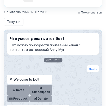
Обновлено:
2025-12-11
в
20:15
⚠ Пожаловаться
Покупки
Что умеет делать этот бот?
Тут можно приобрести приватный канал с
контентом фотосессий Anny Myr
2025-12-11
start
🔎 Welcome to bot!
📊
🛒 Rates
Subscription
✉️ Feedback
💰 Donate