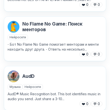
❤️
0
💬
0
No Flame No Game: Поиск
менторов
Нейросети
⁃ Бот No Flame No Game помогает менторам и менти
Причина жалобы
*
находить друг друга. ⁃ Ответь на несколько...
❤️
0
💬
0
Текст обращения (необязательно)
AudD
Музыка
Нейросети
AudD® Music Recognition bot. This bot identifies music in
Хочу получить ответ на email
audio you send. Just share a 3-10...
❤️
0
💬
0