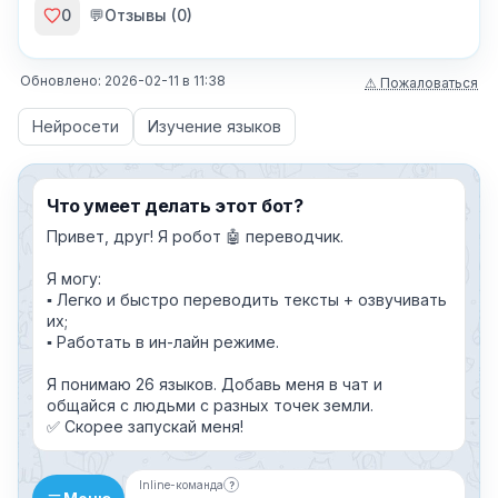
0
💬
Отзывы (
0
)
Обновлено:
2026-02-11
в
11:38
⚠ Пожаловаться
Нейросети
Изучение языков
Что умеет делать этот бот?
Привет, друг! Я робот 🤖 переводчик.
Я могу:
▪️ Легко и быстро переводить тексты + озвучивать
их;
▪️ Работать в ин-лайн режиме.
Я понимаю 26 языков. Добавь меня в чат и
общайся с людьми с разных точек земли.
✅ Скорее запускай меня!
Inline-команда
?
Бот можно добавить в чат и вызывать 