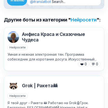
Меню
@itranslatbot
Search...
Другие боты из категории "
Нейросети
":
Анфиса Краса и Сказочные
Чудеса
Нейросети
Умная и нежная электронная тян. Программа
собеседник для коротания досуга. Искусственный...
❤️
0
💬
0
Grok | Ракета🦝
Нейросети
Я твой друг - Ракета 🦝 Работаю на Grok🤖Грок.
✕
Бесплатно. БЕЗ ОГРАНИЧЕНИЙ Нажмите /start и...