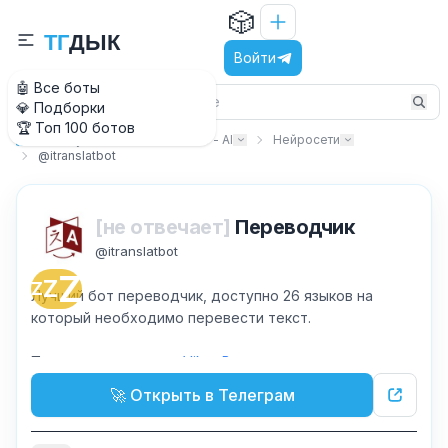
🎲
Т
Г
Д
Ы
К
Войти
🤖 Все боты
💎 Подборки
🏆 Топ 100 ботов
Искусственный интеллект - AI
Нейросети
Главная
@itranslatbot
[не отвечает]
Переводчик
@
itranslatbot
Z
Z
Z
Лучший бот переводчик, доступно 26 языков на
который необходимо перевести текст.
По всем вопросам:
@ViktorB
🚀 Открыть в Телеграм