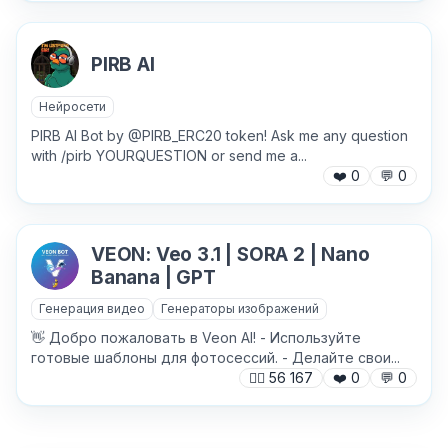
Отправить
PIRB AI
Нейросети
PIRB AI Bot by @PIRB_ERC20 token! Ask me any question
with /pirb YOURQUESTION or send me a...
❤️
0
💬
0
VEON: Veo 3.1 | SORA 2 | Nano
Banana | GPT
Генерация видео
Генераторы изображений
👋 Добро пожаловать в Veon AI! - Используйте
готовые шаблоны для фотосессий. - Делайте свои...
🙍‍♂️
56 167
❤️
0
💬
0