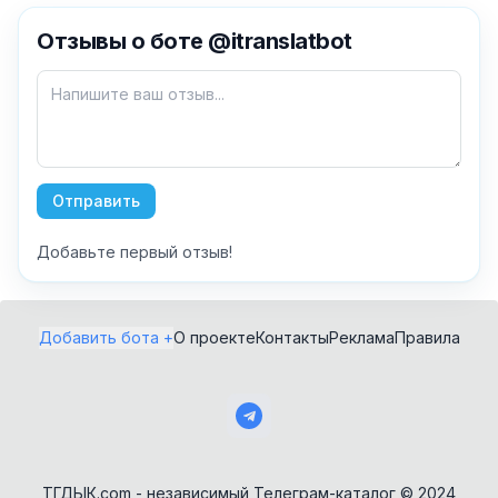
✕
Отзывы о боте @itranslatbot
Как добавить бота?
Отправить
Добавьте первый отзыв!
AI Персонажи
Мини-игры
AI аудио и голос
Модерация и
Добавить бота +
О проекте
Контакты
Реклама
Правила
антиспам
NFT и Telegram
Подарки
Музыка
Telegram Stars
Настольные и
классические
Активности для
чата
Нейросети
ТГДЫК.com - независимый Телеграм-каталог © 2024