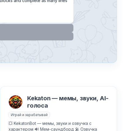
r blocks and complete as many lines
Kekaton — мемы, звуки, AI-
голоса
Играй и зарабатывай
💥 KekatonBot — мемы, звуки и озвучка с
характером 🔊 Мем-саундборд 🎤 Озвучка