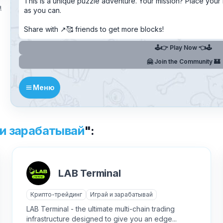
This is a unique puzzle adventure. Your mission? Place you
я
as you can.
Текст обращения (необязательно)
Share with ↗️🥰 friends to get more blocks!
🕹️👉 Play Now 👈🕹️
🤗 Join the Community 🏰
Хочу получить ответ на email
Меню
Отправить
 и зарабатывай
":
✕
Как добавить бота?
LAB Terminal
Крипто-трейдинг
Играй и зарабатывай
LAB Terminal - the ultimate multi-chain trading
infrastructure designed to give you an edge...