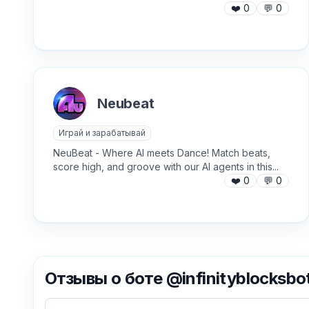
❤️
0
💬
0
Neubeat
Играй и зарабатывай
NeuBeat - Where AI meets Dance! Match beats,
score high, and groove with our AI agents in this...
❤️
0
💬
0
Отзывы о боте @infinityblocksbo