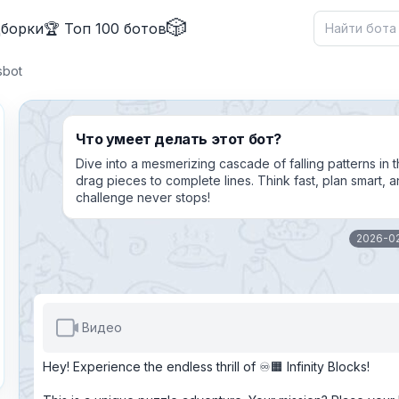
🎲
дборки
🏆 Топ 100 ботов
sbot
Что умеет делать этот бот?
Dive into a mesmerizing cascade of falling patterns in th
drag pieces to complete lines. Think fast, plan smart,
challenge never stops!
✕
2026-0
Видео
Причина жалобы
*
Hey! Experience the endless thrill of ♾️🟧 Infinity Blocks!