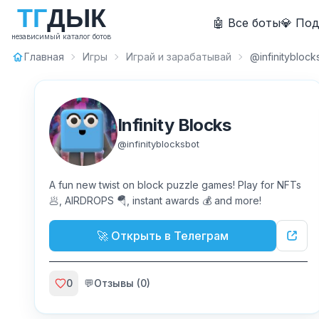
Т
Г
Д
Ы
К
🤖 Все боты
💎 По
независимый каталог ботов
Главная
Игры
Играй и зарабатывай
@infinityblock
Infinity Blocks
@
infinityblocksbot
A fun new twist on block puzzle games! Play for NFTs
🥟, AIRDROPS 🪂, instant awards 💰 and more!
🚀 Открыть в Телеграм
0
💬
Отзывы (
0
)