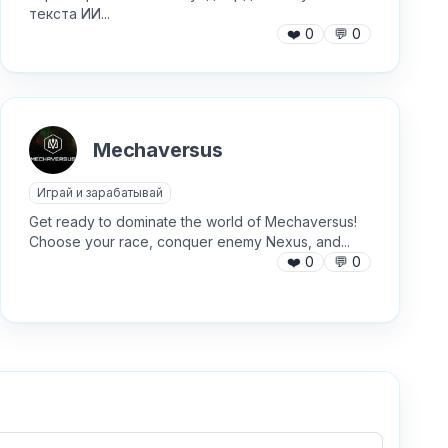
текста ИИ...
❤️
0
💬
0
Mechaversus
Играй и зарабатывай
Get ready to dominate the world of Mechaversus!
Choose your race, conquer enemy Nexus, and...
❤️
0
💬
0