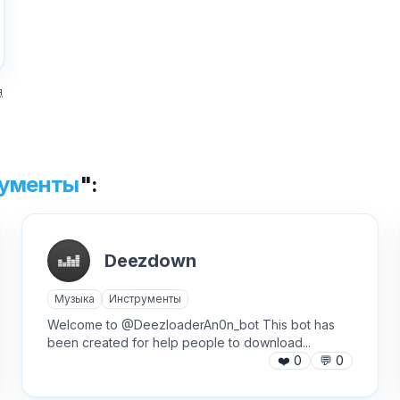
Причина жалобы
*
я
Текст обращения (необязательно)
ументы
":
✕
Хочу получить ответ на email
Как добавить бота?
Deezdown
Отправить
Музыка
Инструменты
Welcome to @DeezloaderAn0n_bot This bot has
been created for help people to download...
❤️
0
💬
0
AI Персонажи
Мини-игры