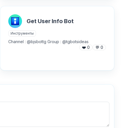
Get User Info Bot
Инструменты
Channel : @bjsbottg Group : @tgbotsideas
❤️
0
💬
0