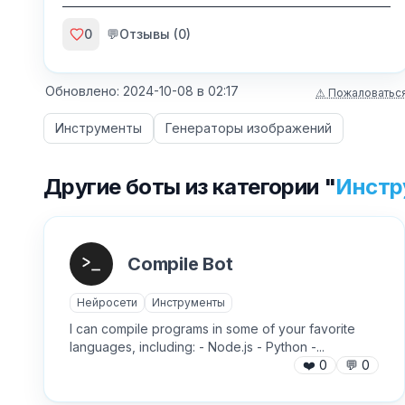
0
💬
Отзывы (
0
)
Обновлено:
2024-10-08
в
02:17
⚠ Пожаловатьс
Инструменты
Генераторы изображений
Другие боты из категории "
Инстр
Compile Bot
Нейросети
Инструменты
I can compile programs in some of your favorite
languages, including: - Node.js - Python -...
❤️
0
💬
0