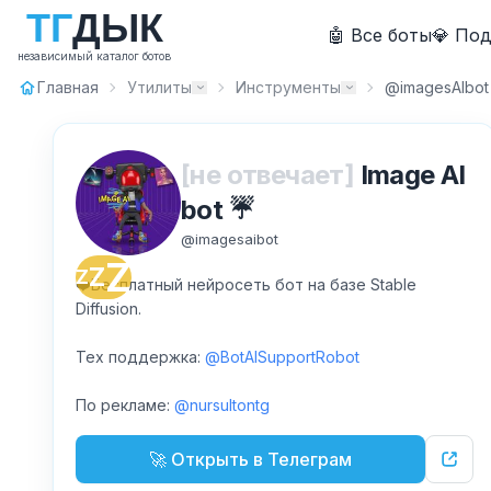
Т
Г
Д
Ы
К
🤖 Все боты
💎 По
независимый каталог ботов
Главная
Утилиты
Инструменты
@imagesAIbot
[не отвечает]
Image AI
bot ☔️
@
imagesaibot
Z
Z
Z
❤️Бесплатный нейросеть бот на базе Stable
Diffusion.
Тех поддержка:
@BotAISupportRobot
По рекламе:
@nursultontg
🚀 Открыть в Телеграм