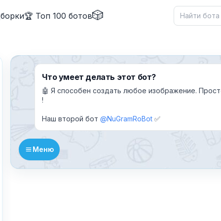
🎲
дборки
🏆 Топ 100 ботов
Что умеет делать этот бот?
🤖 Я способен создать любое изображение. Прост
!
Наш второй бот
@NuGramRoBot
✅
Меню
✕