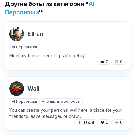
Другие боты из категории "
AI
Персонажи
":
Ethan
✕
AI Персонажи
Meet my friends here: https://angel.ai/
❤️
0
💬
0
Wall
Причина жалобы
*
AI Персонажи
Анонимные вопросы
You can create your personal wall here: a place for your
friends to leave messages or draw...
🙍‍♂️
1 608
❤️
0
💬
0
Текст обращения (необязательно)