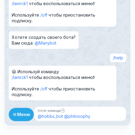
lamrck1
чтобы воспользоваться меню❗️
Используйте
off
чтобы приостановить
подписку.
Хотите создать своего бота?
Вам сюда:
@Manybot
help
😃 Используй команду
lamrck1
чтобы воспользоваться меню❗️
Используйте
off
чтобы приостановить
подписку.
Inline-команда
?
Бот можно добавить в чат и вызывать 
Меню
@hobbs_bot
@philosophy