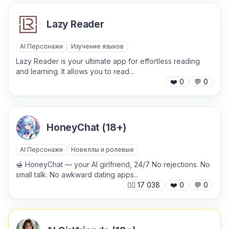
Lazy Reader
Хочу получить ответ на email
AI Персонажи
Изучение языков
Lazy Reader is your ultimate app for effortless reading
and learning. It allows you to read...
Отправить
❤️
0
💬
0
HoneyChat (18+)
AI Персонажи
Новеллы и ролевые
🍯 HoneyChat — your AI girlfriend, 24/7 No rejections. No
small talk. No awkward dating apps...
🙍‍♂️
17 038
❤️
0
💬
0