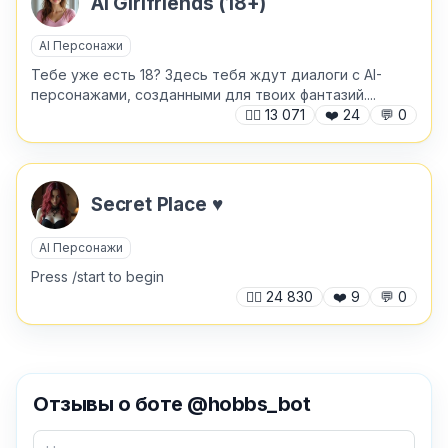
AI Girlfriends (18+)
AI Персонажи
Тебе уже есть 18? Здесь тебя ждут диалоги с AI-
персонажами, созданными для твоих фантазий....
🙍‍♂️
13 071
❤️
24
💬
0
Secret Place ♥️
AI Персонажи
Press /start to begin
🙍‍♂️
24 830
❤️
9
💬
0
✕
Отзывы о боте @hobbs_bot
Как добавить бота?