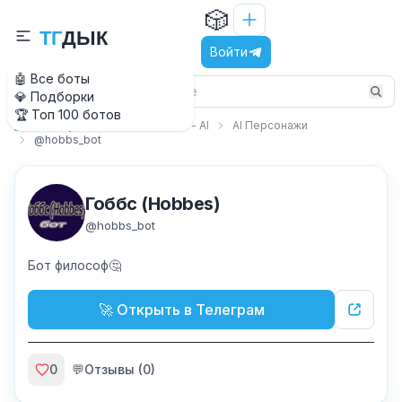
🎲
Т
Г
Д
Ы
К
Войти
🤖 Все боты
💎 Подборки
🏆 Топ 100 ботов
Искусственный интеллект - AI
AI Персонажи
Главная
@hobbs_bot
Гоббс (Hobbes)
@
hobbs_bot
Бот философ🤔
🚀 Открыть в Телеграм
0
💬
Отзывы (
0
)