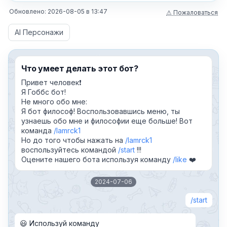
Обновлено:
2026-08-05
в
13:47
⚠ Пожаловаться
AI Персонажи
Что умеет делать этот бот?
Привет человек❗️
Я Гоббс бот!
Не много обо мне:
Я бот философ! Воспользовавшись меню, ты
узнаешь обо мне и философии еще больше! Вот
команда
lamrck1
Но до того чтобы нажать на
lamrck1
воспользуйтесь командой
start
!!!
Оцените нашего бота используя команду
like
❤️
2024-07-06
start
😃 Используй команду