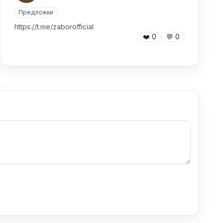
Предложки
https://t.me/zaborofficial
❤️
0
💬
0