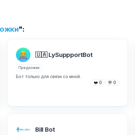
Текст обращения (необязательно)
ожки
":
Хочу получить ответ на email
✕
🇺🇦 LySuppportBot
Отправить
Как добавить бота?
Предложки
Бот только для связи со мной.
❤️
0
💬
0
AI Персонажи
Мини-игры
AI аудио и голос
Модерация и антиспам
Bill Bot