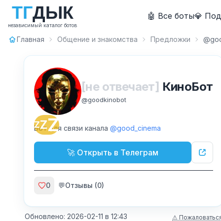
Т
Г
Д
Ы
К
🤖 Все боты
💎 По
независимый каталог ботов
Главная
Общение и знакомства
Предложки
@goo
[не отвечает]
КиноБот
@
goodkinobot
Z
Z
Z
Бот для связи канала
@good_cinema
🚀 Открыть в Телеграм
0
💬
Отзывы (
0
)
Обновлено:
2026-02-11
в
12:43
⚠ Пожаловатьс