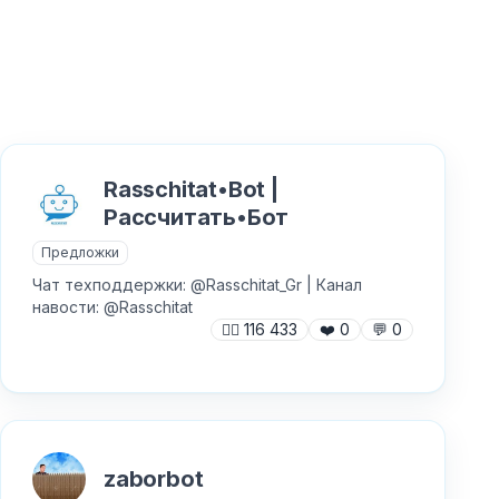
Rasschitat•Bot |
Рассчитать•Бот
Предложки
Чат техподдержки: @Rasschitat_Gr | Канал
навости: @Rasschitat
🙍‍♂️
116 433
❤️
0
💬
0
zaborbot