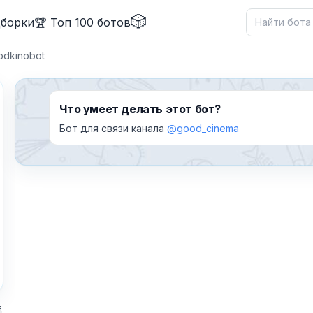
🎲
дборки
🏆 Топ 100 ботов
dkinobot
Что умеет делать этот бот?
Бот для связи канала
@good_cinema
✕
Причина жалобы
*
я