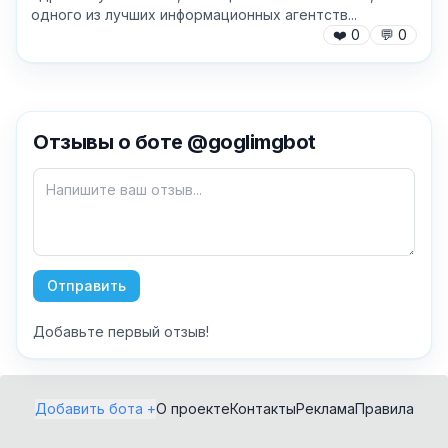
одного из лучших информационных агентств...
❤️
0
💬
0
✕
Отзывы о боте @goglimgbot
Как добавить бота?
Отправить
Добавьте первый отзыв!
AI Персонажи
Мини-игры
AI аудио и голос
Модерация и
Добавить бота +
О проекте
Контакты
Реклама
Правила
антиспам
NFT и Telegram
Подарки
Музыка