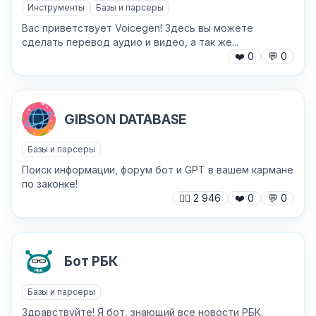
Инструменты
Базы и парсеры
Вас приветствует Voicegen! Здесь вы можете
сделать перевод аудио и видео, а так же...
❤️
0
💬
0
GIBSON DATABASE
Базы и парсеры
Поиск информации, форум бот и GPT в вашем кармане
по законке!
🙍‍♂️
2 946
❤️
0
💬
0
Бот РБК
Базы и парсеры
Здравствуйте! Я бот, знающий все новости РБК,