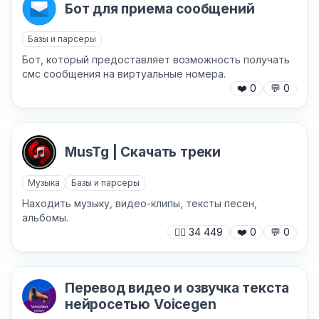
Бот для приема сообщений
Базы и парсеры
Бот, который предоставляет возможность получать
смс сообщения на виртуальные номера.
❤️
0
💬
0
Причина жалобы
*
MusTg | Скачать треки
Текст обращения (необязательно)
Музыка
Базы и парсеры
Находить музыку, видео-клипы, тексты песен,
альбомы.
🙍‍♂️
34 449
❤️
0
💬
0
Хочу получить ответ на email
Перевод видео и озвучка текста
нейросетью Voicegen
Отправить