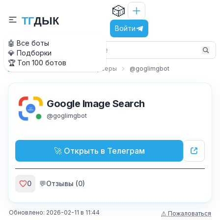
🎲
Т
Г
Д
Ы
К
Войти
🤖 Все боты
💎 Подборки
🏆 Топ 100 ботов
Утилиты
Базы и парсеры
@goglimgbot
Главная
Google Image Search
@
goglimgbot
🚀 Открыть в Телеграм
0
💬
Отзывы (
0
)
Обновлено:
2026-02-11
в
11:44
⚠ Пожаловаться