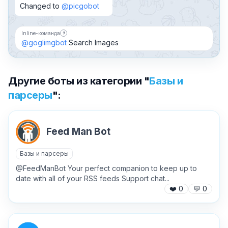
Changed to
@picgobot
Inline-команда
?
Бот можно добавить в чат и вызывать по имени,
@goglimgbot
Search Images
Другие боты из категории "
Базы и
парсеры
":
Feed Man Bot
Базы и парсеры
@FeedManBot Your perfect companion to keep up to
date with all of your RSS feeds Support chat...
❤️
0
💬
0
✕