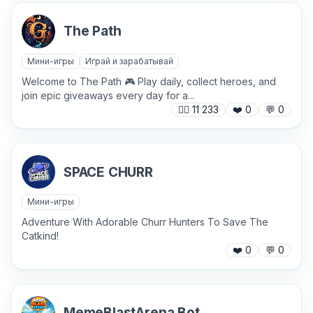
Причина жалобы
*
The Path
Мини-игры
Играй и зарабатывай
Текст обращения (необязательно)
Welcome to The Path 🎮 Play daily, collect heroes, and
join epic giveaways every day for a...
🙍‍♂️
11 233
❤️
0
💬
0
Хочу получить ответ на email
SPACE CHURR
Отправить
Мини-игры
Adventure With Adorable Churr Hunters To Save The
Catkind!
❤️
0
💬
0
MemeBlastArena Bot