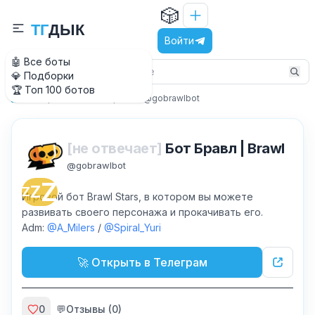
🎲
Т
Г
Д
Ы
К
Войти
🤖 Все боты
💎 Подборки
🏆 Топ 100 ботов
Игры
Мини-игры
@gobrawlbot
Главная
[не отвечает]
Бот Бравл | Brawl
@
gobrawlbot
Z
Z
Z
Игровой бот Brawl Stars, в котором вы можете
развивать своего персонажа и прокачивать его.
Adm:
@A_Milers
/
@Spiral_Yuri
🚀 Открыть в Телеграм
0
💬
Отзывы (
0
)