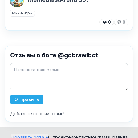
Мини-игры
❤️
0
💬
0
✕
Отзывы о боте @gobrawlbot
Как добавить бота?
Отправить
Добавьте первый отзыв!
AI Персонажи
Мини-игры
AI аудио и голос
Модерация и
Добавить бота +
О проекте
Контакты
Реклама
Правила
антиспам