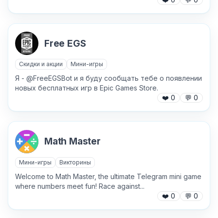
Free EGS
Скидки и акции
Мини-игры
Я - @FreeEGSBot и я буду сообщать тебе о появлении
новых бесплатных игр в Epic Games Store.
❤️
0
💬
0
✕
Math Master
Мини-игры
Викторины
Welcome to Math Master, the ultimate Telegram mini game
where numbers meet fun! Race against...
❤️
0
💬
0