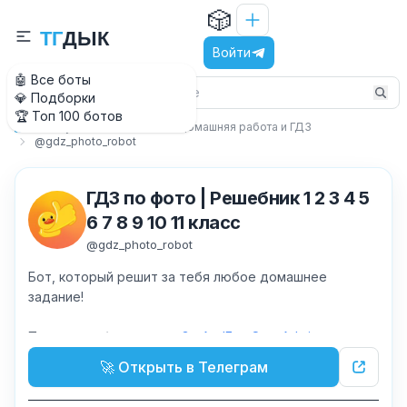
🎲
Т
Г
Д
Ы
К
Войти
🤖 Все боты
💎 Подборки
🏆 Топ 100 ботов
Обучение и знания
Домашняя работа и ГДЗ
Главная
@gdz_photo_robot
ГДЗ по фото | Решебник 1 2 3 4 5
6 7 8 9 10 11 класс
@
gdz_photo_robot
Бот, который решит за тебя любое домашнее
задание!
Поддержка/реклама:
@GetAndEarnStarsAdmin
🚀 Открыть в Телеграм