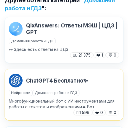
Другие боты из категории "
Домашняя
работа и ГДЗ
":
QixAnswers: Ответы МЭШ | ЦДЗ |
✕
GPT
Домашняя работа и ГДЗ
👀 Здесь есть ответы на ЦДЗ
🙍‍♂️
21 375
❤️
1
💬
0
ChatGPT4 Бесплатно✨
Причина жалобы
*
Нейросети
Домашняя работа и ГДЗ
Многофункциональный бот с ИИ инструментами для
работы с текстом и изображениями🔥 Бот...
Текст обращения (необязательно)
🙍‍♂️
599
❤️
0
💬
0