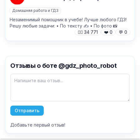
Домашняя работа и ГДЗ
Незаменимый помощник в учебе! Лучше любого ГДЗ!
Решу любые задачи: • По тексту ✍️ • По фото 📸
🙍‍♂️
34 771
❤️
0
💬
0
✕
Отзывы о боте @gdz_photo_robot
Как добавить бота?
Отправить
Добавьте первый отзыв!
AI Персонажи
Мини-игры