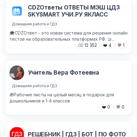
CDZОтветы ОТВЕТЫ МЭШ ЦДЗ
Хочу получить ответ на email
SKYSMART УЧИ.РУ ЯКЛАСС
Домашняя работа и ГДЗ
🎓CDZОтвет - это новая система для решения онлайн
Отправить
тестов на образовательных платформах РФ. 🤝...
🙍‍♂️
12 352
❤️
4
💬
1
Учитель Вера Фотеевна
Домашняя работа и ГДЗ
🎁Рабочие листы на целый месяц в подарок для
дошкольников и 1-4 классов
❤️
0
💬
0
РЕШЕБНИК | ГДЗ | БОТ | ПО ФОТО