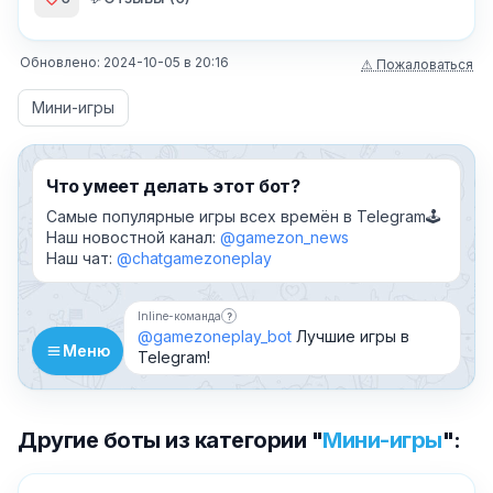
Обновлено:
2024-10-05
в
20:16
⚠ Пожаловаться
Мини-игры
Что умеет делать этот бот?
Самые популярные игры всех времён в Telegram🕹
Наш новостной канал:
@gamezon_news
Наш чат:
@chatgamezoneplay
Inline-команда
?
Бот можно добавить в чат и вызывать 
@gamezoneplay_bot
Лучшие игры в
Меню
Telegram!
Другие боты из категории "
Мини-игры
":