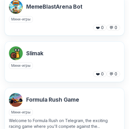
MemeBlastArena Bot
Мини-игры
❤️
0
💬
0
Slimak
Мини-игры
❤️
0
💬
0
✕
Formula Rush Game
Мини-игры
Welcome to Formula Rush on Telegram, the exciting
racing game where you'll compete against the...