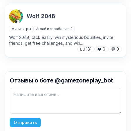
Wolf 2048
Мини-игры
Играй и зарабатывай
Wolf 2048, click easily, win mysterious bounties, invite
friends, get free challenges, and win...
🙍‍♂️
181
❤️
0
💬
0
✕
Отзывы о боте @gamezoneplay_bot
Как добавить бота?
Отправить