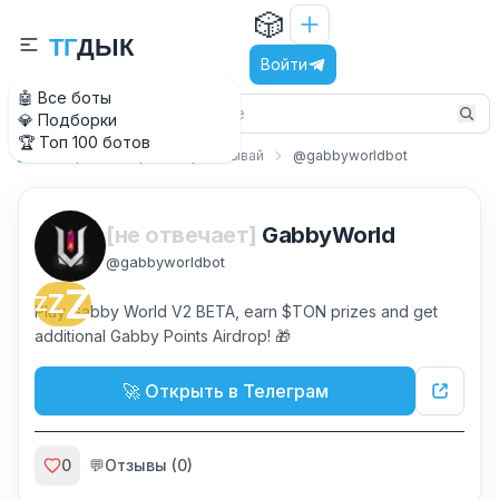
🎲
Т
Г
Д
Ы
К
Войти
🤖 Все боты
💎 Подборки
🏆 Топ 100 ботов
Игры
Играй и зарабатывай
@gabbyworldbot
Главная
[не отвечает]
GabbyWorld
@
gabbyworldbot
Z
Z
Z
Play Gabby World V2 BETA, earn $TON prizes and get
additional Gabby Points Airdrop! 🎁
🚀 Открыть в Телеграм
0
💬
Отзывы (
0
)