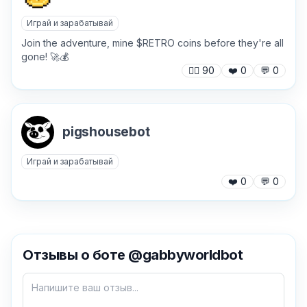
Играй и зарабатывай
Join the adventure, mine $RETRO coins before they're all
gone! 🚀💰
🙍‍♂️
90
❤️
0
💬
0
pigshousebot
Играй и зарабатывай
❤️
0
💬
0
✕
Отзывы о боте @gabbyworldbot
Как добавить бота?