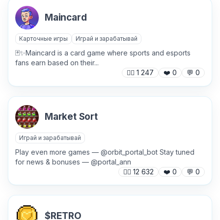
Maincard
Карточные игры
Играй и зарабатывай
Причина жалобы
*
🃏✨Maincard is a card game where sports and esports
fans earn based on their...
🙍‍♂️
1 247
❤️
0
💬
0
Текст обращения (необязательно)
Market Sort
Играй и зарабатывай
Хочу получить ответ на email
Play even more games — @orbit_portal_bot Stay tuned
for news & bonuses — @portal_ann
🙍‍♂️
12 632
❤️
0
💬
0
Отправить
$RETRO