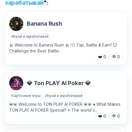
зарабатывай
":
Banana Rush
Играй и зарабатывай
🍌 Welcome to Banana Rush 🍌 👆🏼 Tap, Battle & Earn! 💥
Challenge the Best: Battle...
❤️
0
💬
0
💎 Ton PLAY AI Poker 💎
Карточные игры
Играй и зарабатывай
✕
💎💎 Welcome to TON PLAY AI POKER 💎💎 ♠️ What Makes
TON PLAY AI POKER Special? * The world's...
❤️
0
💬
0