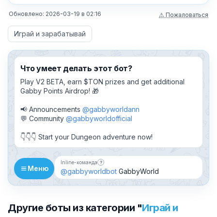
Обновлено:
2026-03-19
в
02:16
⚠ Пожаловаться
Играй и зарабатывай
Что умеет делать этот бот?
Play V2 BETA, earn $TON prizes and get additional
Gabby Points Airdrop! 🎁
📢 Announcements
@gabbyworldann
💬 Community
@gabbyworldofficial
👇👇👇 Start your Dungeon adventure now!
Inline-команда
?
Бот можно добавить в чат и вызывать 
Меню
@gabbyworldbot
GabbyWorld
Другие боты из категории "
Играй и