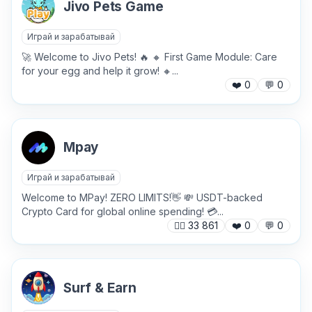
Jivo Pets Game
Играй и зарабатывай
Хочу получить ответ на email
🚀 Welcome to Jivo Pets! 🔥 🔸 First Game Module: Care
for your egg and help it grow! 🔸...
❤️
0
💬
0
Отправить
Mpay
Играй и зарабатывай
Welcome to MPay! ZERO LIMITS!👋 💸 USDT-backed
Crypto Card for global online spending! 💳...
🙍‍♂️
33 861
❤️
0
💬
0
Surf & Earn