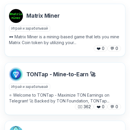
Matrix Miner
Играй и зарабатывай
✕
🕶️ Matrix Miner is a mining-based game that lets you mine
Matrix Coin token by utilizing your...
❤️
0
💬
0
TONTap - Mine-to-Earn 🚀
Причина жалобы
*
Играй и зарабатывай
⭐️ Welcome to TONTap - Maximize TON Earnings on
Telegram! 🚀 Backed by TON Foundation, TONTap...
🙍‍♂️
362
❤️
0
💬
0
Текст обращения (необязательно)