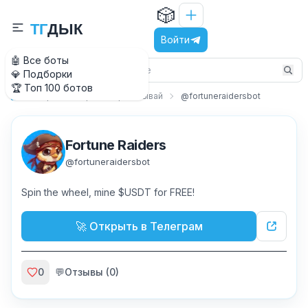
🎲
Т
Г
Д
Ы
К
Войти
🤖 Все боты
💎 Подборки
🏆 Топ 100 ботов
Игры
Играй и зарабатывай
@fortuneraidersbot
Главная
Fortune Raiders
@
fortuneraidersbot
Spin the wheel, mine $USDT for FREE!
🚀 Открыть в Телеграм
0
💬
Отзывы (
0
)