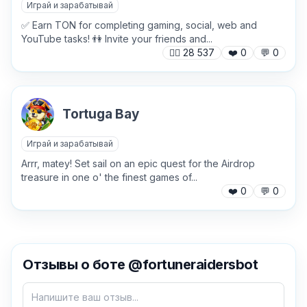
Играй и зарабатывай
✅ Earn TON for completing gaming, social, web and
YouTube tasks! 👫 Invite your friends and...
🙍‍♂️
28 537
❤️
0
💬
0
Tortuga Bay
Играй и зарабатывай
Arrr, matey! Set sail on an epic quest for the Airdrop
treasure in one o' the finest games of...
❤️
0
💬
0
✕
Отзывы о боте @fortuneraidersbot
Как добавить бота?