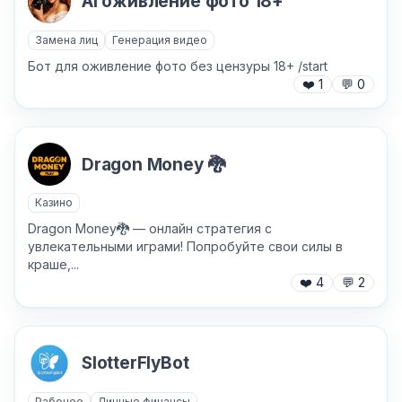
AI оживление фото 18+
Замена лиц
Генерация видео
Текст обращения (необязательно)
Бот для оживление фото без цензуры 18+ /start
❤️
1
💬
0
Хочу получить ответ на email
Dragon Money 🐉
Отправить
Казино
Dragon Money🐉 — онлайн стратегия с
увлекательными играми! Попробуйте свои силы в
краше,...
❤️
4
💬
2
SlotterFlyBot
Рабочее
Личные финансы