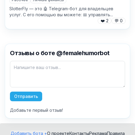
SlotterFly — это 🤖 Telegram-бот для владельцев
услуг. С его помощью вы можете: 📅 управлять...
❤️
2
💬
0
✕
Отзывы о боте @femalehumorbot
Как добавить бота?
Отправить
Добавьте первый отзыв!
AI Персонажи
Мини-игры
AI аудио и голос
Модерация и
Добавить бота +
О проекте
Контакты
Реклама
Правила
антиспам