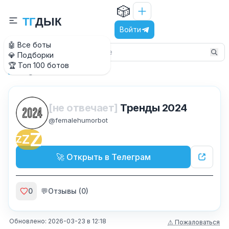
🎲
Т
Г
Д
Ы
К
Войти
🤖 Все боты
💎 Подборки
🏆 Топ 100 ботов
@femalehumorbot
Главная
[не отвечает]
Тренды 2024
@
femalehumorbot
Z
Z
Z
🚀 Открыть в Телеграм
0
💬
Отзывы (
0
)
Обновлено:
2026-03-23
в
12:18
⚠ Пожаловаться