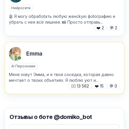
Нейросети
🤖 Я мoгy oбpaбotaть любyю жeнckyю фotoгpaфию и
yбрaть c нee вcё лишнee. 📸 Пpocтo oтпpaвь...
❤️
2
💬
2
Emma
AI Персонажи
Меня зовут Эмма, и я твоя соседка, которая давно
мечтает о твоих объятиях. Я люблю уют и...
🙍‍♂️
13 562
❤️
15
💬
0
✕
Отзывы о боте @domiko_bot
Как добавить бота?