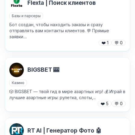
Flexta | Поиск клиентов
Базы и парсеры
Бот создан, чтобы находить заказы и сразу
Хочу получить ответ на email
отправлять вам контакты клиентов. 💬 Прямые
заявки....
❤️
1
💬
0
Отправить
BIGSBET 🎰
Казино
🎲 BIGSBET — твой гид в мире азартных игр! 💰 Играй в
лучшие азартные игры: рулетка, слоты,...
❤️
5
💬
0
RT AI | Генератор Фото 🤖