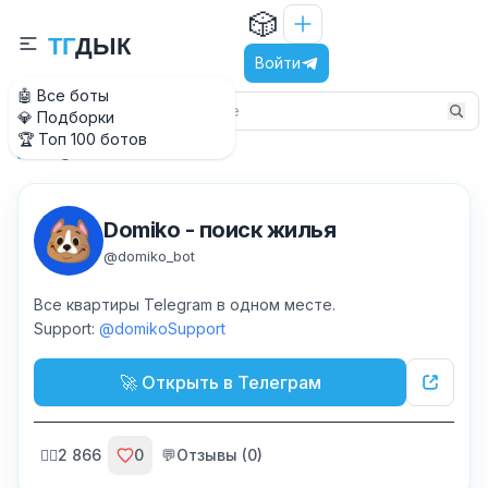
🎲
Т
Г
Д
Ы
К
Войти
🤖 Все боты
💎 Подборки
🏆 Топ 100 ботов
@domiko_bot
Главная
Domiko - поиск жилья
@
domiko_bot
Все квартиры Telegram в одном месте.
Support:
@domikoSupport
🚀 Открыть в Телеграм
🙍‍♂️
2 866
0
💬
Отзывы (
0
)