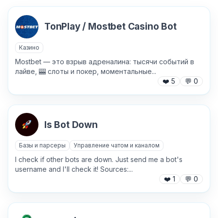
TonPlay / Mostbet Casino Bot
Казино
Mostbet — это взрыв адреналина: тысячи событий в
✕
лайве, 🎰 слоты и покер, моментальные...
❤️
5
💬
0
Is Bot Down
Базы и парсеры
Управление чатом и каналом
I check if other bots are down. Just send me a bot's
Причина жалобы
*
username and I'll check it! Sources:...
❤️
1
💬
0
Текст обращения (необязательно)