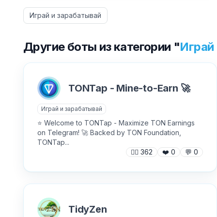
Играй и зарабатывай
Другие боты из категории "
Играй
TONTap - Mine-to-Earn 🚀
Играй и зарабатывай
⭐️ Welcome to TONTap - Maximize TON Earnings
on Telegram! 🚀 Backed by TON Foundation,
TONTap...
🙍‍♂️
362
❤️
0
💬
0
TidyZen