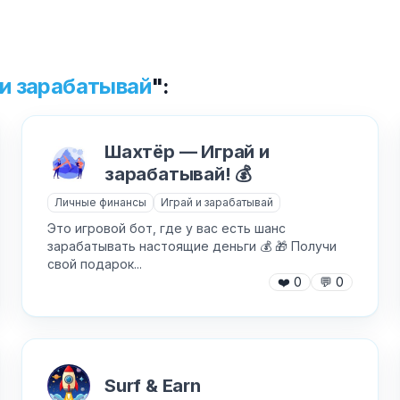
Текст обращения (необязательно)
 и зарабатывай
":
Хочу получить ответ на email
Шахтёр — Играй и
✕
Отправить
зарабатывай! 💰
Как добавить бота?
Личные финансы
Играй и зарабатывай
Это игровой бот, где у вас есть шанс
зарабатывать настоящие деньги 💰 🎁 Получи
свой подарок...
❤️
0
💬
0
AI Персонажи
Мини-игры
Surf & Earn
AI аудио и голос
Модерация и антиспам