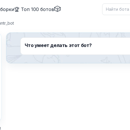
🎲
дборки
🏆 Топ 100 ботов
ntr_bot
Что умеет делать этот бот?
✕
Причина жалобы
*
я