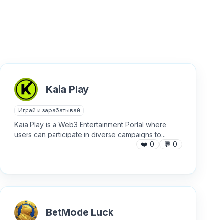
Kaia Play
Играй и зарабатывай
Kaia Play is a Web3 Entertainment Portal where
users can participate in diverse campaigns to...
❤️
0
💬
0
BetMode Luck