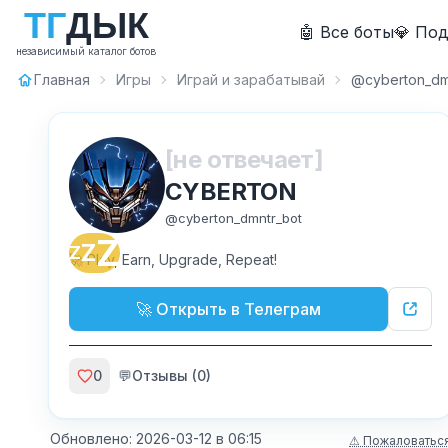
Т
Г
Д
Ы
К
🤖 Все боты
💎 По
независимый каталог ботов
Главная
Игры
Играй и зарабатывай
@cyberton_dm
[не отвечает]
CYBERTON
@
cyberton_dmntr_bot
Z
Z
Z
🚀 Play, Earn, Upgrade, Repeat!
🚀 Открыть в Телеграм
0
💬
Отзывы (
0
)
Обновлено:
2026-03-12
в
06:15
⚠ Пожаловатьс