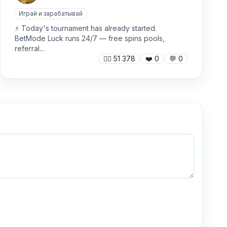
Играй и зарабатывай
⚡️ Today's tournament has already started.
BetMode Luck runs 24/7 — free spins pools,
referral...
🙍‍♂️
51 378
❤️
0
💬
0