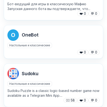
Бот-ведущий для игры в классическую Мафию
Запуская данного бота вы подтверждаете, что...
Хочу получить ответ на email
❤️
0
💬
0
Отправить
O
OneBot
Настольные и классические
❤️
0
💬
0
Sudoku
Настольные и классические
Sudoku Puzzle is a classic logic-based number game now
available as a Telegram Mini App....
🙍‍♂️
58
❤️
0
💬
0