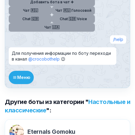
Добавить бота в чат ➕
Чат 🇷🇺
Чат 🇷🇺 Голосовой
Chat 🇬🇧
Chat 🇬🇧 Voice
Чат 🇺🇦
help
Для получения информации по боту переходи
в канал
@crocobothelp
😉
Меню
Другие боты из категории "
Настольные и
классические
":
Eternals Gomoku