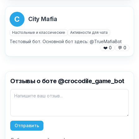
C
City Mafia
Настольные и классические
Активности для чата
Тестовый бот. Основной бот здесь: @TrueMafiaBot
❤️
0
💬
0
✕
Отзывы о боте @crocodile_game_bot
Как добавить бота?
Отправить