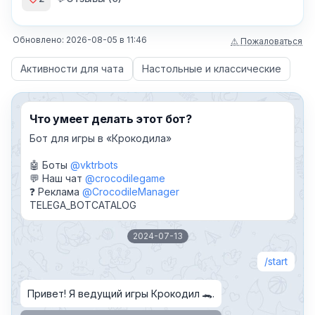
Обновлено:
2026-08-05
в
11:46
⚠ Пожаловаться
Активности для чата
Настольные и классические
Что умеет делать этот бот?
Бот для игры в «Крокодила»
🤖 Боты
@vktrbots
💬 Наш чат
@crocodilegame
❓ Реклама
@CrocodileManager
TELEGA_BOTCATALOG
2024-07-13
start
Привет! Я ведущий игры Крокодил 🐊.