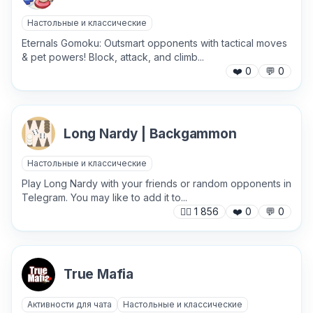
Настольные и классические
Eternals Gomoku: Outsmart opponents with tactical moves
& pet powers! Block, attack, and climb...
✕
❤️
0
💬
0
Long Nardy | Backgammon
Настольные и классические
Play Long Nardy with your friends or random opponents in
Telegram. You may like to add it to...
Причина жалобы
*
🙍‍♂️
1 856
❤️
0
💬
0
Текст обращения (необязательно)
True Mafia
Активности для чата
Настольные и классические