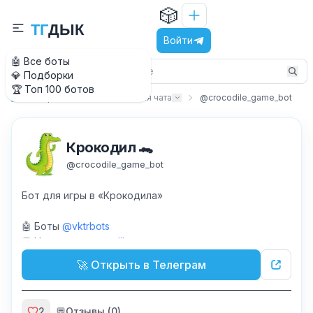
🎲
Т
Г
Д
Ы
К
Войти
🤖 Все боты
💎 Подборки
🏆 Топ 100 ботов
Игры
Активности для чата
@crocodile_game_bot
Главная
Крокодил 🐊
@
crocodile_game_bot
Бот для игры в «Крокодила»
🤖 Боты
@vktrbots
💬 Наш чат
@crocodilegame
❓ Реклама
@CrocodileManager
🚀 Открыть в Телеграм
2
💬
Отзывы (
0
)