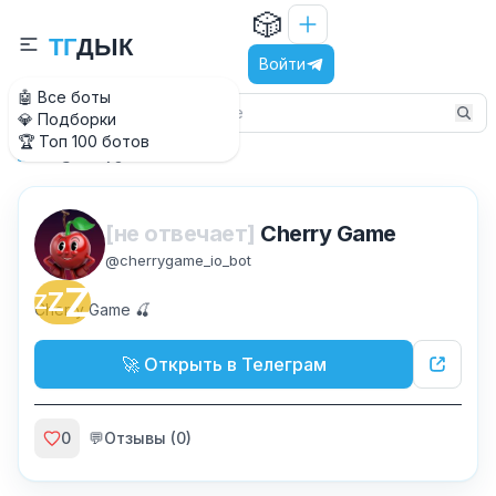
🎲
Т
Г
Д
Ы
К
Войти
🤖 Все боты
💎 Подборки
🏆 Топ 100 ботов
@cherrygame_io_bot
Главная
[не отвечает]
Cherry Game
@
cherrygame_io_bot
Z
Z
Z
Cherry Game 🍒
🚀 Открыть в Телеграм
0
💬
Отзывы (
0
)