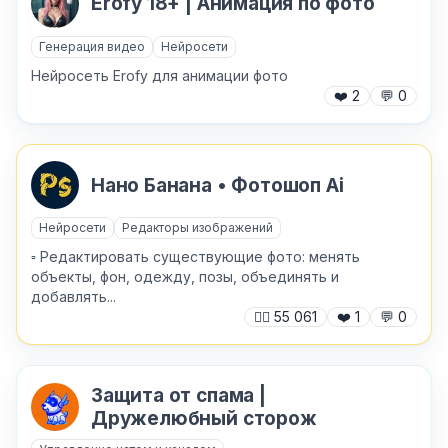
Erofy 18+ | Анимация по фото
Генерация видео
Нейросети
Нейросеть Erofy для анимации фото
❤️
2
💬
0
Нано Банана • Фотошоп Ai
Нейросети
Редакторы изображений
▫️ Редактировать существующие фото: менять
объекты, фон, одежду, позы, объединять и
добавлять...
✕
🙍‍♂️
55 061
❤️
1
💬
0
Защита от спама |
Дружелюбный сторож