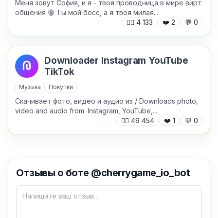
Меня зовут София, и я - твоя проводница в мире вирт
общения 🔞 Ты мой босс, а я твоя милая...
🙍‍♂️
4 133
❤️
2
💬
0
Downloader Instagram YouTube
TikTok
Музыка
Покупки
Скачивает фото, видео и аудио из / Downloads photo,
video and audio from: Instagram, YouTube,...
🙍‍♂️
49 454
❤️
1
💬
0
✕
Отзывы о боте @cherrygame_io_bot
Как добавить бота?