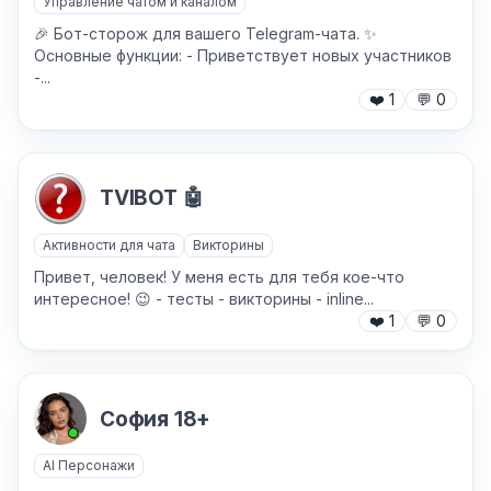
Управление чатом и каналом
🎉 Бот-сторож для вашего Telegram-чата. ✨
Основные функции: - Приветствует новых участников
Причина жалобы
*
-...
❤️
1
💬
0
Текст обращения (необязательно)
TVIBOT 🤖
Активности для чата
Викторины
Привет, человек! У меня есть для тебя кое-что
Хочу получить ответ на email
интересное! 😉 - тесты - викторины - inline...
❤️
1
💬
0
Отправить
София 18+
AI Персонажи