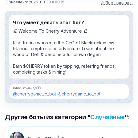
Обновлено:
2026-03-18
в
08:15
⚠ Пожаловаться
Что умеет делать этот бот?
🍒 Welcome To Cherry Adventure 🍒
Rise from a worker to the CEO of Blackrock in this
hilarious crypto meme adventure. Learn about the
world of Defi & become a full blown degen!
Earn $CHERRY token by tapping, referring friends,
completing tasks & mining!
Inline-команда
?
Бот можно добавить в чат и вызывать по имени,
@cherrygame_io_bot
@cherrygame_io_bot
Другие боты из категории "
Случайные
":