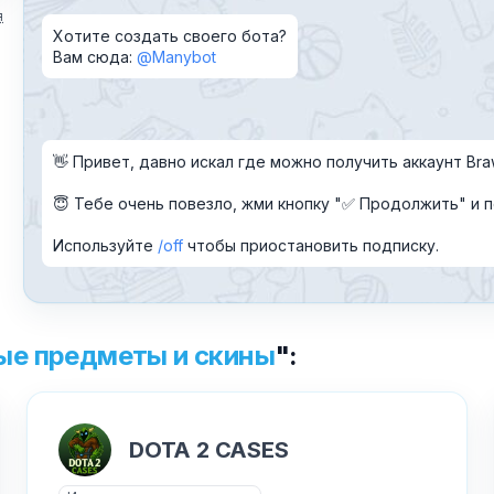
я
Хотите создать своего бота?
Текст обращения (необязательно)
Вам сюда:
@Manybot
Хочу получить ответ на email
👋 Привет, давно искал где можно получить аккаунт Bra
😇 Тебе очень повезло, жми кнопку "✅ Продолжить" и п
Отправить
Используйте
off
чтобы приостановить подписку.
ые предметы и скины
":
✕
Как добавить бота?
DOTA 2 CASES