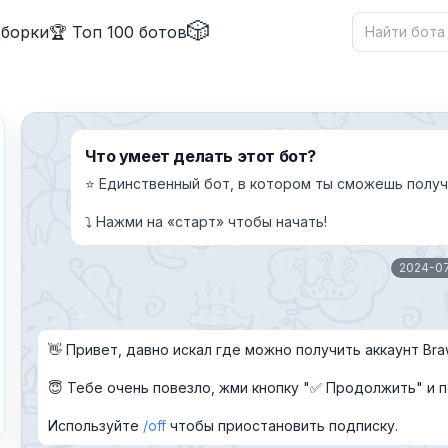
🎲
дборки
🏆 Топ 100 ботов
Что умеет делать этот бот?
⭐ Единственный бот, в котором ты сможешь получ
⤵️ Нажми на «старт» чтобы начать!
✕
2024-0
👋 Привет, давно искал где можно получить аккаунт Bra
Причина жалобы
*
😇 Тебе очень повезло, жми кнопку "✅ Продолжить" и п
Используйте
off
чтобы приостановить подписку.