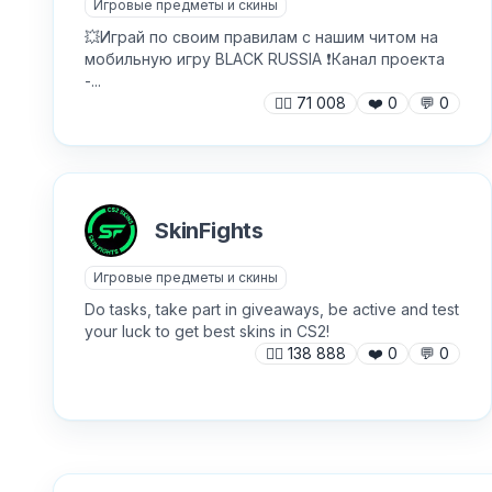
Игровые предметы и скины
💥Играй по своим правилам с нашим читом на
мобильную игру BLACK RUSSIA ❗️Канал проекта
-...
🙍‍♂️
71 008
❤️
0
💬
0
SkinFights
Игровые предметы и скины
Do tasks, take part in giveaways, be active and test
your luck to get best skins in CS2!
🙍‍♂️
138 888
❤️
0
💬
0