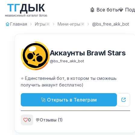
Т
Г
Д
Ы
К
🤖 Все боты
💎 По
независимый каталог ботов
Главная
Игры
Мини-игры
@bs_free_akk_bot
Аккаунты Brawl Stars
@
bs_free_akk_bot
⭐ Единственный бот, в котором ты сможешь
получить аккаунт бесплатно)
🚀 Открыть в Телеграм
0
💬
Отзывы (
1
)