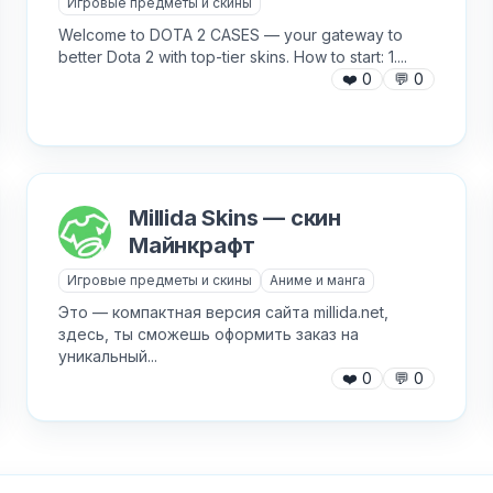
Игровые предметы и скины
Welcome to DOTA 2 CASES — your gateway to
better Dota 2 with top-tier skins. How to start: 1....
❤️
0
💬
0
AI Персонажи
Мини-игры
AI аудио и голос
Модерация и антиспам
NFT и Telegram Подарки
Музыка
Millida Skins — скин
Telegram Stars
Настольные и
Майнкрафт
классические
Активности для чата
Игровые предметы и скины
Аниме и манга
Нейросети
Это — компактная версия сайта millida.net,
Аниме и манга
здесь, ты сможешь оформить заказ на
✕
Новеллы и ролевые
уникальный...
Авторизуйтесь, чтобы бесплатно
Анонимные вопросы
Войти через Telegram
❤️
0
💬
0
добавить бота в каталог
Новости и блоги
Базы и парсеры
Обменники и биржи
Видео-редакторы
Питание
Викторины