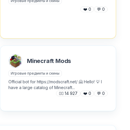
Игровые предметы и скины
❤️
0
💬
0
Minecraft Mods
Игровые предметы и скины
Official bot for https://modscraft.net/ 🤗 Hello! 💡 I
have a large catalog of Minecraft...
🙍‍♂️
14 927
❤️
0
💬
0