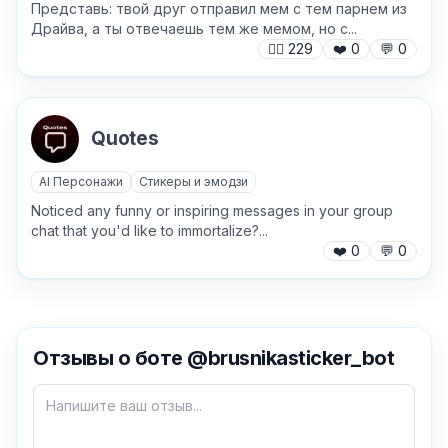
Представь: твой друг отправил мем с тем парнем из
Драйва, а ты отвечаешь тем же мемом, но с...
🙍‍♂️
229
❤️
0
💬
0
Quotes
AI Персонажи
Стикеры и эмодзи
Noticed any funny or inspiring messages in your group
chat that you'd like to immortalize?...
❤️
0
💬
0
✕
Отзывы о боте @brusnikasticker_bot
Как добавить бота?