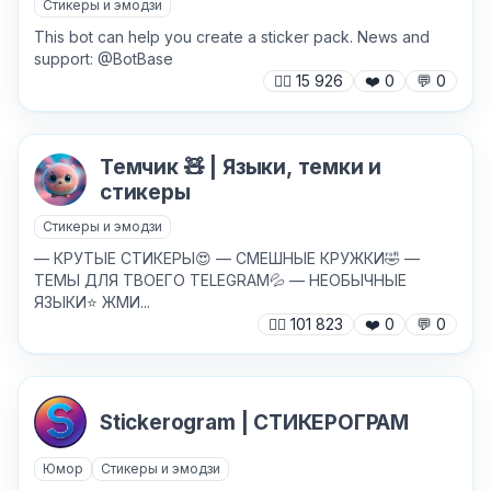
Стикеры и эмодзи
This bot can help you create a sticker pack. News and
support: @BotBase
🙍‍♂️
15 926
❤️
0
💬
0
Темчик 🧸 | Языки, темки и
стикеры
Стикеры и эмодзи
— КРУТЫЕ СТИКЕРЫ😍 — СМЕШНЫЕ КРУЖКИ🤣 —
ТЕМЫ ДЛЯ ТВОЕГО TELEGRAM💦 — НЕОБЫЧНЫЕ
ЯЗЫКИ⭐️ ЖМИ...
🙍‍♂️
101 823
❤️
0
💬
0
Stickerogram | СТИКЕРОГРАМ
Юмор
Стикеры и эмодзи