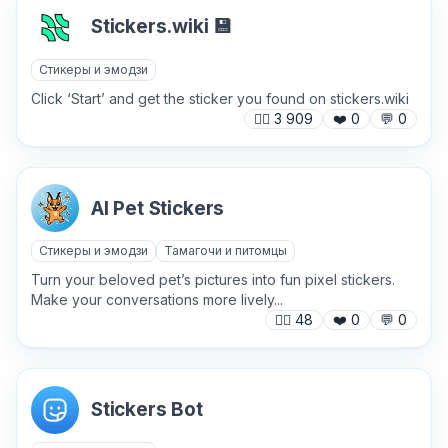
Stickers.wiki 💾
Стикеры и эмодзи
Click ‘Start’ and get the sticker you found on stickers.wiki
🙍‍♂️
3 909
❤️
0
💬
0
Причина жалобы
*
AI Pet Stickers
Текст обращения (необязательно)
Стикеры и эмодзи
Тамагочи и питомцы
Turn your beloved pet’s pictures into fun pixel stickers.
Make your conversations more lively...
🙍‍♂️
48
❤️
0
💬
0
Хочу получить ответ на email
Stickers Bot
Отправить