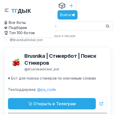
🎲
Т
Г
Д
Ы
К
Войти
🤖 Все боты
💎 Подборки
🏆 Топ 100 ботов
Вокруг Телеграм
Стикеры и эмодзи
Главная
@BrusnikaSticker_bot
Brusnika | Стикербот | Поиск
Стикеров
@
brusnikasticker_bot
♥️ Бот для поиска стикеров по ключевым словам
Техподдержка:
@pq_code
Обновления:
@pq_coding
🚀 Открыть в Телеграм