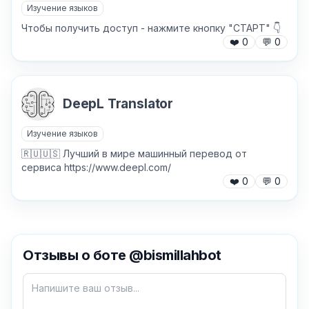
Изучение языков
Чтобы получить доступ - нажмите кнопку "СТАРТ" 👇
❤️
0
💬
0
DeepL Translator
Изучение языков
🇷🇺🇺🇸 Лучший в мире машинный перевод от
сервиса https://www.deepl.com/
❤️
0
💬
0
✕
Отзывы о боте @bismillahbot
Как добавить бота?