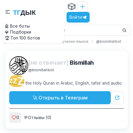
🎲
Т
Г
Д
Ы
К
Войти
🤖 Все боты
💎 Подборки
🏆 Топ 100 ботов
Обучение и знания
Изучение языков
@bismillahbot
Главная
[не отвечает]
Bismillah
@
bismillahbot
Z
Z
Z
Explore the Holy Quran in Arabic, English, tafsir and audio.
🚀 Открыть в Телеграм
0
💬
Отзывы (
0
)