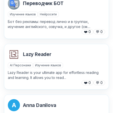
Переводчик БОТ
Изучение языков
Нейросети
Причина жалобы
*
Бот без рекламы: перевод лично и в группах,
изучение английского, озвучка, и другое (см....
❤️
0
💬
0
Текст обращения (необязательно)
Lazy Reader
AI Персонажи
Изучение языков
Хочу получить ответ на email
Lazy Reader is your ultimate app for effortless reading
and learning. It allows you to read...
❤️
0
💬
0
Отправить
A
Anna Danilova