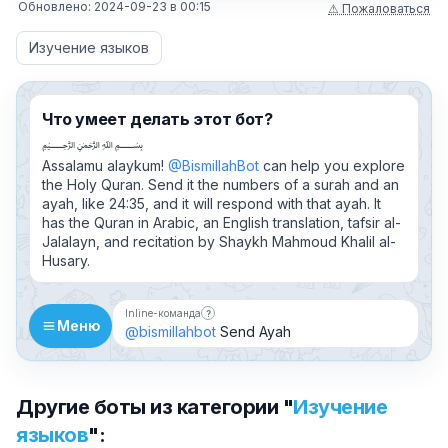
Обновлено:
2024-09-23
в
00:15
⚠ Пожаловаться
Изучение языков
Что умеет делать этот бот?
﷽
Assalamu alaykum!
@BismillahBot
can help you explore
the Holy Quran. Send it the numbers of a surah and an
ayah, like 24:35, and it will respond with that ayah. It
has the Quran in Arabic, an English translation, tafsir al-
Jalalayn, and recitation by Shaykh Mahmoud Khalil al-
Husary.
Inline-команда
?
Бот можно добавить в чат и вызывать 
Меню
@bismillahbot
Send Ayah
Другие боты из категории "
Изучение
языков
":