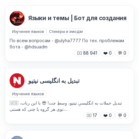
Языки и темы | Бот для создания
Изучение языков
Стикеры и эмодзи
По всем вопросам - @ulyha7777 По тех. проблемам
бота - @hdsuadm
🙍‍♂️
88 941
❤️
0
💬
0
تبدیل به انگلیسی نیتیو
Изучение языков
✕
🇺🇸 تبدیل جملات به انگلیسیِ نیتیو، وسطِ چت! 😎 با این ربات،
توی هر گروه یا چتی که هستی،...
🙍‍♂️
17
❤️
0
💬
0