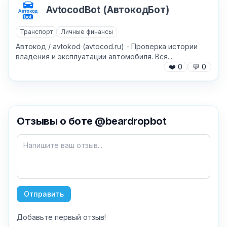
AvtocodBot (АвтокодБот)
Транспорт
Личные финансы
Автокод / avtokod (avtocod.ru) - Проверка истории
владения и эксплуатации автомобиля. Вся...
❤️
0
💬
0
✕
Отзывы о боте @beardropbot
Как добавить бота?
Отправить
Добавьте первый отзыв!
AI Персонажи
Мини-игры