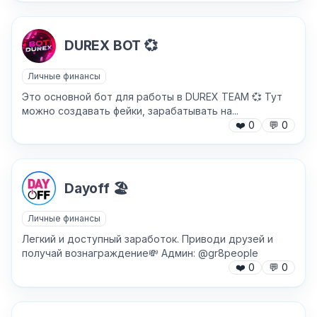
Хочу получить ответ на email
DUREX BOT 💞
Отправить
Личные финансы
Это основной бот для работы в DUREX TEAM 💞 Тут
можно создавать фейки, зарабатывать на...
❤️
0
💬
0
Dayoff 🏖
Личные финансы
Легкий и доступный заработок. Приводи друзей и
получай вознаграждение💸 Админ: @gr8people
❤️
0
💬
0