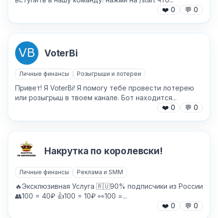
❤️
0
💬
0
✕
VoterBi
Личные финансы
Розыгрыши и лотереи
Привет! Я VoterBi! Я помогу тебе провести лотерею
или розыгрыш в твоем канале. Бот находится...
❤️
0
💬
0
Причина жалобы
*
Накрутка по королевски!
Личные финансы
Реклама и SMM
Текст обращения (необязательно)
🔥Эксклюзивная Услуга 🇷🇺90% подписчики из России
👥100 = 40₽ 👍100 = 10₽ 👀100 =...
❤️
0
💬
0