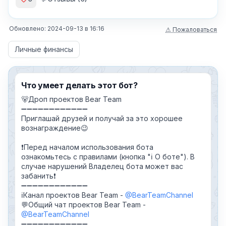
Обновлено:
2024-09-13
в
16:16
⚠ Пожаловаться
Личные финансы
Что умеет делать этот бот?
🐻Дроп проектов Bear Team
➖➖➖➖➖➖➖➖➖➖➖➖
Приглашай друзей и получай за это хорошее
вознаграждение😉
❗Перед началом использования бота
ознакомьтесь с правилами (кнопка "ℹ️ О боте"). В
случае нарушений Владелец бота может вас
забанить❗
➖➖➖➖➖➖➖➖➖➖➖➖
ℹ️Канал проектов Bear Team -
@BearTeamChannel
💬Общий чат проектов Bear Team -
@BearTeamChannel
➖➖➖➖➖➖➖➖➖➖➖➖