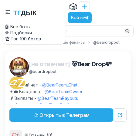
🎲
Т
Г
Д
Ы
К
Войти
🤖 Все боты
💎 Подборки
🏆 Топ 100 ботов
Работа и бизнес
Личные финансы
@beardropbot
Главная
[не отвечает]
🐻Bear Drop💸
@
beardropbot
Z
Z
Z
💬 Общий чат -
@BearTeam_Chat
👨‍💼 Владелец -
@BearTeamOwner
💰 Выплаты -
@BearTeamPayouts
🔥 Отзывы -
@BearTeamReviews
🚀 Открыть в Телеграм
0
💬
Отзывы (
0
)