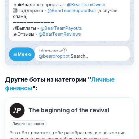
👨‍💼Владелец проекта -
@BearTeamOwner
🆘Поддержка -
@BearTeamSupportBot
(в случае
спама)
➖➖➖➖➖➖➖➖➖➖➖➖
💰Выплаты -
@BearTeamPayouts
🔥Отзывы -
@BearTeamReviews
Inline-команда
?
Бот можно добавить в чат и вызывать 
Меню
@beardropbot
Search...
Другие боты из категории "
Личные
финансы
":
The beginning of the revival
Личные финансы
Этот бот поможет тебе разобраться, и с лёгкостью
вступить в нашу команду! нажми на /start что...