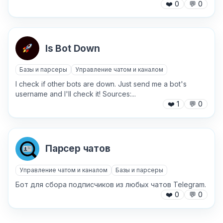
❤️
0
💬
0
Is Bot Down
Базы и парсеры
Управление чатом и каналом
I check if other bots are down. Just send me a bot's
username and I'll check it! Sources:...
❤️
1
💬
0
Парсер чатов
Управление чатом и каналом
Базы и парсеры
Бот для сбора подписчиков из любых чатов Telegram.
❤️
0
💬
0