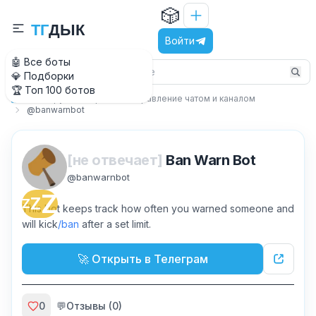
🎲
Т
Г
Д
Ы
К
Войти
🤖 Все боты
💎 Подборки
🏆 Топ 100 ботов
Вокруг Телеграм
Управление чатом и каналом
Главная
@banwarnbot
[не отвечает]
Ban Warn Bot
@
banwarnbot
Z
Z
Z
This bot keeps track how often you warned someone and
will kick
ban
after a set limit.
🚀 Открыть в Телеграм
0
💬
Отзывы (
0
)