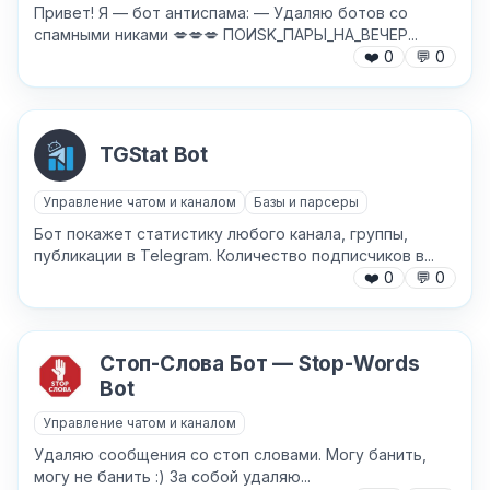
Привет! Я — бот антиспама: — Удаляю ботов со
спамными никами 💋💋💋 ПОИSK_ПАPЫ_HA_BЕЧEP...
❤️
0
💬
0
TGStat Bot
Причина жалобы
*
Управление чатом и каналом
Базы и парсеры
Бот покажет статистику любого канала, группы,
публикации в Telegram. Количество подписчиков в...
❤️
0
💬
0
Текст обращения (необязательно)
Стоп-Слова Бот — Stop-Words
Bot
Хочу получить ответ на email
Управление чатом и каналом
Удаляю сообщения со стоп словами. Могу банить,
могу не банить :) За собой удаляю...
Отправить