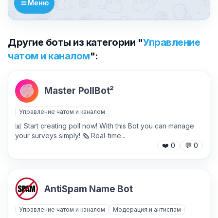
Меню
Другие боты из категории "
Управление
чатом и каналом
":
Master PollBot²
Управление чатом и каналом
📊 Start creating poll now! With this Bot you can manage
your surveys simply! 🗞 Real-time...
❤️
0
💬
0
AntiSpam Name Bot
✕
Управление чатом и каналом
Модерация и антиспам