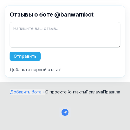
✕
Отзывы о боте @banwarnbot
Как добавить бота?
Отправить
Добавьте первый отзыв!
AI Персонажи
Мини-игры
AI аудио и голос
Модерация и
Добавить бота +
О проекте
Контакты
Реклама
Правила
антиспам
NFT и Telegram
Подарки
Музыка
Telegram Stars
Настольные и
классические
Активности для