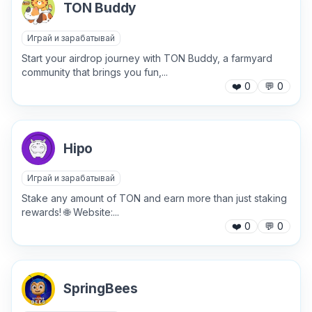
TON Buddy
Играй и зарабатывай
Start your airdrop journey with TON Buddy, a farmyard
community that brings you fun,...
❤️
0
💬
0
Hipo
Играй и зарабатывай
Stake any amount of TON and earn more than just staking
rewards! 🌐 Website:...
❤️
0
💬
0
✕
SpringBees