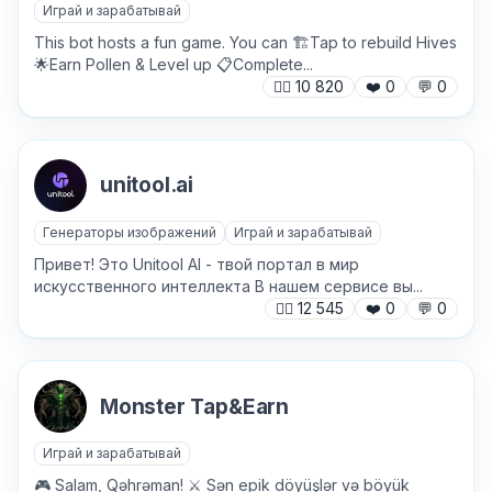
Играй и зарабатывай
This bot hosts a fun game. You can 🏗Tap to rebuild Hives
🌟Earn Pollen & Level up 📋Complete...
🙍‍♂️
10 820
❤️
0
💬
0
Причина жалобы
*
unitool.ai
Текст обращения (необязательно)
Генераторы изображений
Играй и зарабатывай
Привет! Это Unitool AI - твой портал в мир
искусственного интеллекта В нашем сервисе вы...
🙍‍♂️
12 545
❤️
0
💬
0
Хочу получить ответ на email
Monster Tap&Earn
Отправить
Играй и зарабатывай
🎮 Salam, Qəhrəman! ⚔️ Sən epik döyüşlər və böyük