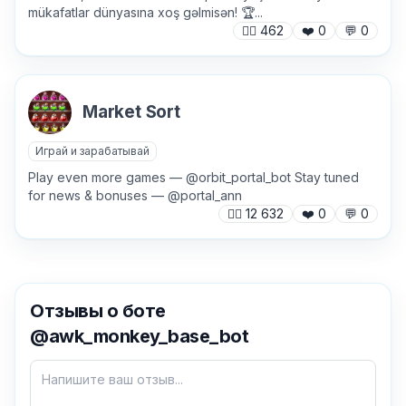
mükafatlar dünyasına xoş gəlmisən! 🏆...
🙍‍♂️
462
❤️
0
💬
0
Market Sort
Играй и зарабатывай
Play even more games — @orbit_portal_bot Stay tuned
for news & bonuses — @portal_ann
🙍‍♂️
12 632
❤️
0
💬
0
Отзывы о боте
✕
@awk_monkey_base_bot
Как добавить бота?