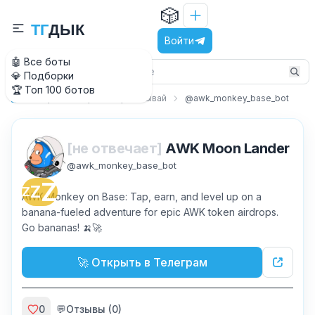
🎲
Т
Г
Д
Ы
К
Войти
🤖 Все боты
💎 Подборки
🏆 Топ 100 ботов
Игры
Играй и зарабатывай
@awk_monkey_base_bot
Главная
[не отвечает]
AWK Moon Lander
@
awk_monkey_base_bot
Z
Z
Z
AWK Monkey on Base: Tap, earn, and level up on a
banana-fueled adventure for epic AWK token airdrops.
Go bananas! 🍌🚀
🚀 Открыть в Телеграм
0
💬
Отзывы (
0
)